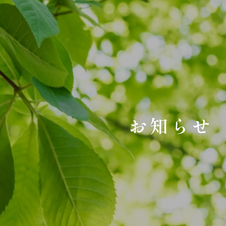
お
知
ら
せ